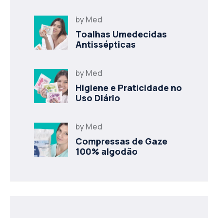
by
Med
Toalhas Umedecidas
Antissépticas
by
Med
Higiene e Praticidade no
Uso Diário
by
Med
Compressas de Gaze
100% algodão